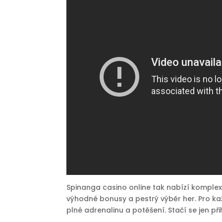
Spinanga casino online tak nabízí komplex
výhodné bonusy a pestrý výběr her. Pro ka
plné adrenalinu a potěšení. Stačí se jen př