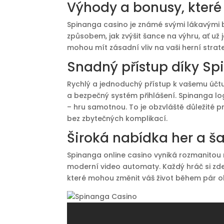
Výhody a bonusy, kter
Spinanga casino je známé svými lákavými b
způsobem, jak zvýšit šance na výhru, ať už
mohou mít zásadní vliv na vaši herní strateg
Snadný přístup díky Sp
Rychlý a jednoduchý přístup k vašemu účtu
a bezpečný systém přihlášení. Spinanga logi
– hru samotnou. To je obzvláště důležité pr
bez zbytečných komplikací.
Široká nabídka her a š
Spinanga online casino vyniká rozmanitou 
moderní video automaty. Každý hráč si zde 
které mohou změnit váš život během pár o