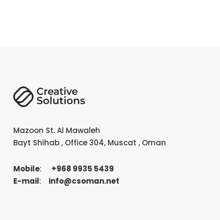
Mazoon St. Al Mawaleh
Bayt
Shihab , Office 304, Muscat , Oman
Mobile
:
+
968 9935 5439
E-mail
:
info@csoman.net