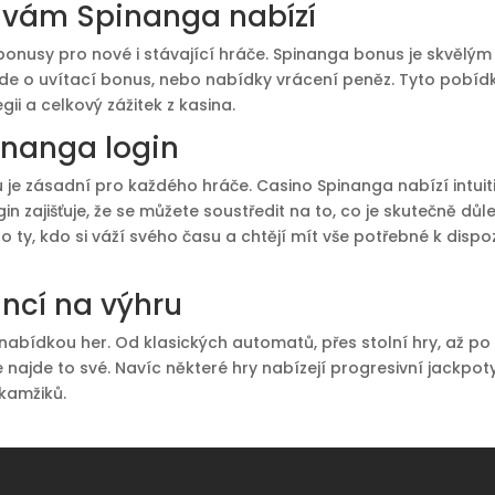
é vám Spinanga nabízí
onusy pro nové i stávající hráče. Spinanga bonus je skvělým
 jde o uvítací bonus, nebo nabídky vrácení peněz. Tyto pobíd
ii a celkový zážitek z kasina.
inanga login
 je zásadní pro každého hráče. Casino Spinanga nabízí intuit
n zajišťuje, že se můžete soustředit na to, co je skutečně důle
o ty, kdo si váží svého času a chtějí mít vše potřebné k dispoz
ancí na výhru
nabídkou her. Od klasických automatů, přes stolní hry, až po
najde to své. Navíc některé hry nabízejí progresivní jackpoty
kamžiků.