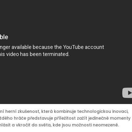
ní herní zkušenost, která kombinuje technologickou inovaci,
ždého hráče představuje příležitost zažít jedinečné momenty
ihlásit a vkročit do světa, kde jsou možnosti neomezené.