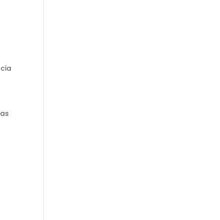
ncia
ias