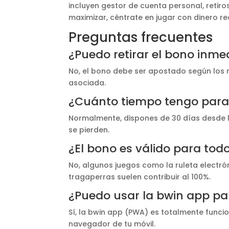
incluyen gestor de cuenta personal, retiro
maximizar, céntrate en jugar con dinero re
Preguntas frecuentes
¿Puedo retirar el bono inm
No, el bono debe ser apostado según los r
asociada.
¿Cuánto tiempo tengo para 
Normalmente, dispones de 30 días desde la
se pierden.
¿El bono es válido para tod
No, algunos juegos como la ruleta electrón
tragaperras suelen contribuir al 100%.
¿Puedo usar la bwin app pa
Sí, la bwin app (PWA) es totalmente func
navegador de tu móvil.