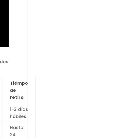
odos
Tiempo
de
retiro
1-3 días
hábiles
Hasta
24