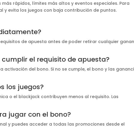
s más rápidos, límites más altos y eventos especiales. Para
al y evita los juegos con baja contribución de puntos.
ediatamente?
equisitos de apuesta antes de poder retirar cualquier gana
cumplir el requisito de apuesta?
 activación del bono. Si no se cumple, el bono y las gananc
os los juegos?
ica o el blackjack contribuyen menos al requisito. Las
ra jugar con el bono?
ional y puedes acceder a todas las promociones desde el