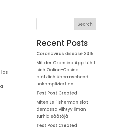
Search
Recent Posts
Coronavirus disease 2019
Mit der Gransino App fühlt
sich Online-Casino
 los
plötzlich überraschend
unkompliziert an
 a
Test Post Created
Miten Le Fisherman slot
demossa viihtyy ilman
turhia säätöjä
Test Post Created