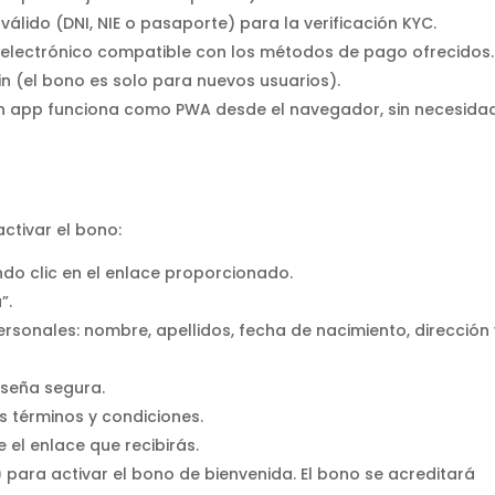
lido (DNI, NIE o pasaporte) para la verificación KYC.
electrónico compatible con los métodos de pago ofrecidos.
in (el bono es solo para nuevos usuarios).
win app funciona como PWA desde el navegador, sin necesida
ctivar el bono:
endo clic en el enlace proporcionado.
”.
rsonales: nombre, apellidos, fecha de nacimiento, dirección 
aseña segura.
s términos y condiciones.
 el enlace que recibirás.
 para activar el bono de bienvenida. El bono se acreditará