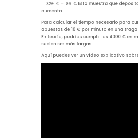
. Esto muestra que deposit
- 320 € = 80 €
aumenta.
Para calcular el tiempo necesario para cum
apuestas de 10 € por minuto en una trag
En teoría, podrías cumplir los 4000 € en 
suelen ser más largas.
Aquí puedes ver un vídeo explicativo sobr