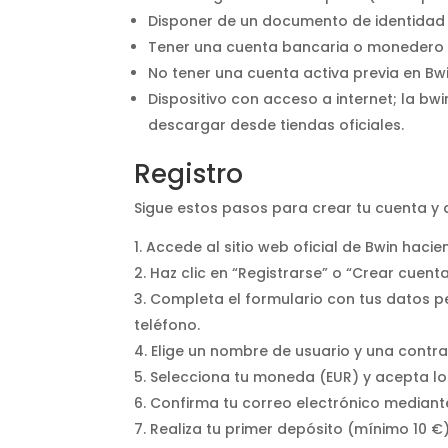
Disponer de un documento de identidad vá
Tener una cuenta bancaria o monedero 
No tener una cuenta activa previa en Bw
Dispositivo con acceso a internet; la b
descargar desde tiendas oficiales.
Registro
Sigue estos pasos para crear tu cuenta y a
Accede al sitio web oficial de Bwin haci
Haz clic en “Registrarse” o “Crear cuenta
Completa el formulario con tus datos pe
teléfono.
Elige un nombre de usuario y una contr
Selecciona tu moneda (EUR) y acepta lo
Confirma tu correo electrónico mediante
Realiza tu primer depósito (mínimo 10 €)