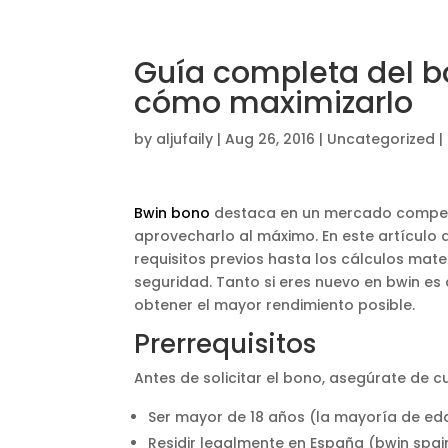
Guía completa del b
cómo maximizarlo
by
aljufaily
|
Aug 26, 2016
|
Uncategorized
|
Bwin bono
destaca en un mercado competi
aprovecharlo al máximo. En este artículo
requisitos previos hasta los cálculos mat
seguridad. Tanto si eres nuevo en bwin es 
obtener el mayor rendimiento posible.
Prerrequisitos
Antes de solicitar el bono, asegúrate de cu
Ser mayor de 18 años (la mayoría de ed
Residir legalmente en España (bwin spai