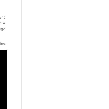
s 10
.
0 €
uego
ine: