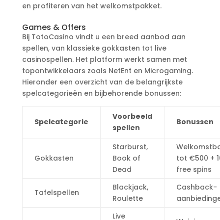
en profiteren van het welkomstpakket.
Games & Offers
Bij TotoCasino vindt u een breed aanbod aan
spellen, van klassieke gokkasten tot live
casinospellen. Het platform werkt samen met
topontwikkelaars zoals NetEnt en Microgaming.
Hieronder een overzicht van de belangrijkste
spelcategorieën en bijbehorende bonussen:
Voorbeeld
Spelcategorie
Bonussen
spellen
Starburst,
Welkomstb
Gokkasten
Book of
tot €500 + 
Dead
free spins
Blackjack,
Cashback-
Tafelspellen
Roulette
aanbieding
Live