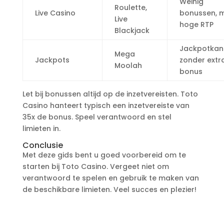
Weinig
Roulette,
Live Casino
bonussen, 
Live
hoge RTP
Blackjack
Jackpotkan
Mega
Jackpots
zonder extr
Moolah
bonus
Let bij bonussen altijd op de inzetvereisten. Toto
Casino hanteert typisch een inzetvereiste van
35x de bonus. Speel verantwoord en stel
limieten in.
Conclusie
Met deze gids bent u goed voorbereid om te
starten bij Toto Casino. Vergeet niet om
verantwoord te spelen en gebruik te maken van
de beschikbare limieten. Veel succes en plezier!