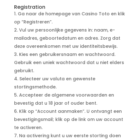
Registration
Ga naar de homepage van Casino Toto en klik
op “Registreren”.
Vul uw persoonlijke gegevens in: naam, e-
mailadres, geboortedatum en adres. Zorg dat
deze overeenkomen met uw identiteitsbewijs.
Kies een gebruikersnaam en wachtwoord.
Gebruik een uniek wachtwoord dat u niet elders
gebruikt.
Selecteer uw valuta en gewenste
stortingsmethode.
Accepteer de algemene voorwaarden en
bevestig dat u 18 jaar of ouder bent.
Klik op “Account aanmaken”. U ontvangt een
bevestigingsmail; klik op de link om uw account
te activeren.
Na activering kunt u uw eerste storting doen